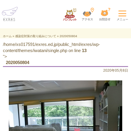
ホーム
»
感染症対策の取り組みについて
»
2020050804
/home/xs017591/exres.ed.jp/public_html/exres/wp-
content/themes/iwatani/single.php on line
13
">
2020050804
2020年05月8日