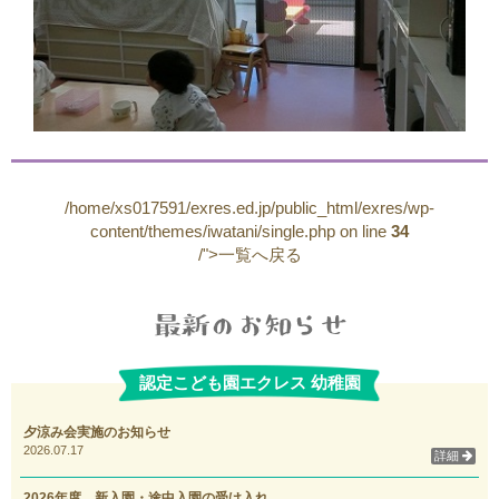
/home/xs017591/exres.ed.jp/public_html/exres/wp-
content/themes/iwatani/single.php on line
34
/">一覧へ戻る
認定こども園エクレス 幼稚園
夕涼み会実施のお知らせ
2026.07.17
詳細
2026年度 新入園・途中入園の受け入れ