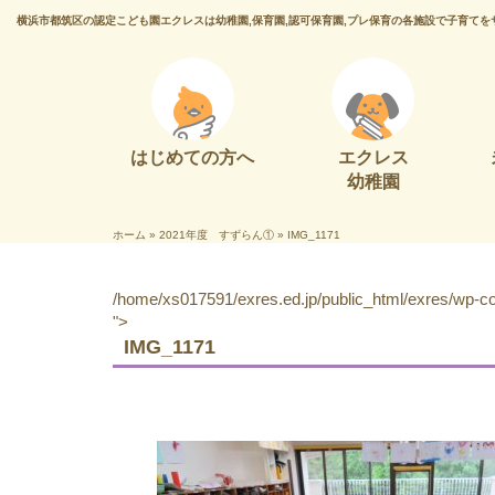
横浜市都筑区の認定こども園エクレスは幼稚園,保育園,認可保育園,プレ保育の各施設で子育てを
はじめての方へ
エクレス
幼稚園
ホーム
»
2021年度 すずらん①
»
IMG_1171
/home/xs017591/exres.ed.jp/public_html/exres/wp-con
">
IMG_1171