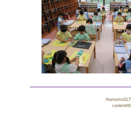
/home/xs0175
content/t