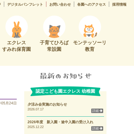
ジ
デジタルパンフレット
お問い合わせ
各園へのアクセス
採用情報
エクレス
子育てひろば
モンテッソーリ
すみれ保育園
常設園
教育
認定こども園エクレス 幼稚園
年05月24日
夕涼み会実施のお知らせ
2026.07.17
詳細
2026年度 新入園・途中入園の受け入れ
2025.12.22
詳細