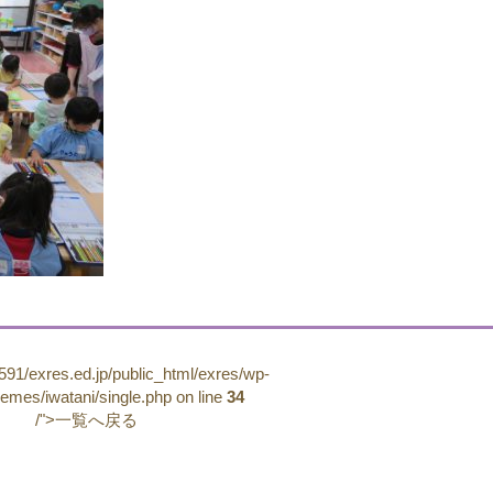
91/exres.ed.jp/public_html/exres/wp-
hemes/iwatani/single.php on line
34
/">一覧へ戻る