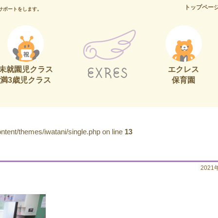
トップペー
サポートをします。
未就園児クラス
エクレス
満3歳児クラス
保育園
tent/themes/iwatani/single.php on line
13
2021