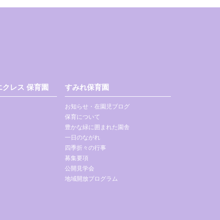
クレス 保育園
すみれ保育園
お知らせ・在園児ブログ
保育について
豊かな緑に囲まれた園舎
一日のながれ
四季折々の行事
募集要項
公開見学会
地域開放プログラム