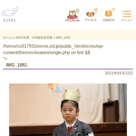
ホーム
»
2021年度 4月誕生会写真
»
IMG_1051
/home/xs017591/exres.ed.jp/public_html/exres/wp-
content/themes/iwatani/single.php on line
13
">
IMG_1051
2021年04月22日