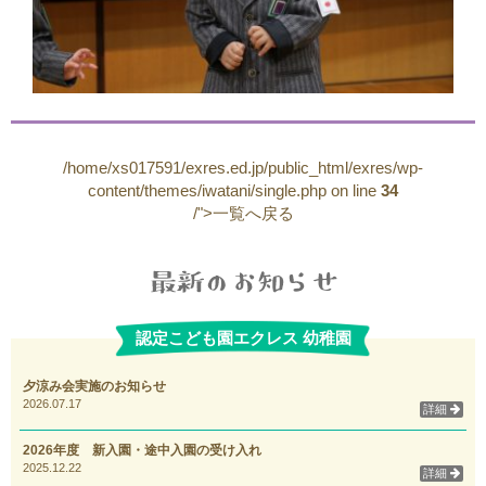
/home/xs017591/exres.ed.jp/public_html/exres/wp-
content/themes/iwatani/single.php on line
34
/">一覧へ戻る
認定こども園エクレス 幼稚園
夕涼み会実施のお知らせ
2026.07.17
詳細
2026年度 新入園・途中入園の受け入れ
2025.12.22
詳細