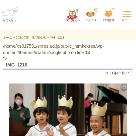
ホーム
»
2021年度 5月誕生会
»
IMG_1218
/home/xs017591/exres.ed.jp/public_html/exres/wp-
content/themes/iwatani/single.php on line
13
">
IMG_1218
2021年05月27日