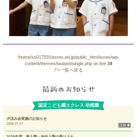
/home/xs017591/exres.ed.jp/public_html/exres/wp-
content/themes/iwatani/single.php on line
34
/">一覧へ戻る
認定こども園エクレス 幼稚園
夕涼み会実施のお知らせ
2026.07.17
詳細
2026年度 新入園・途中入園の受け入れ