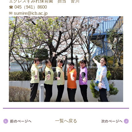
エクレスすみれ保育園 担当 皆川
☎ 045（941）8600
✉ sumire@icb.ac.jp
一覧へ戻る