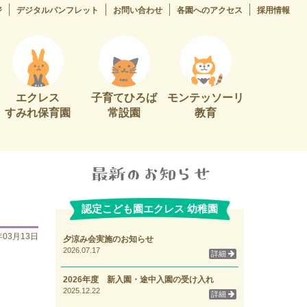
ジ
デジタルパンフレット
お問い合わせ
各園へのアクセス
採用情報
エクレス
子育てひろば
モンテッソーリ
すみれ保育園
常設園
教育
認定こども園エクレス 幼稚園
年03月13日
夕涼み会実施のお知らせ
2026.07.17
詳細
2026年度 新入園・途中入園の受け入れ
2025.12.22
詳細