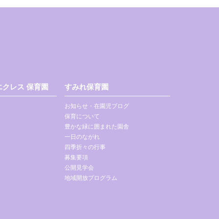
クレス 保育園
すみれ保育園
お知らせ・在園児ブログ
保育について
豊かな緑に囲まれた園舎
一日のながれ
四季折々の行事
募集要項
公開見学会
地域開放プログラム