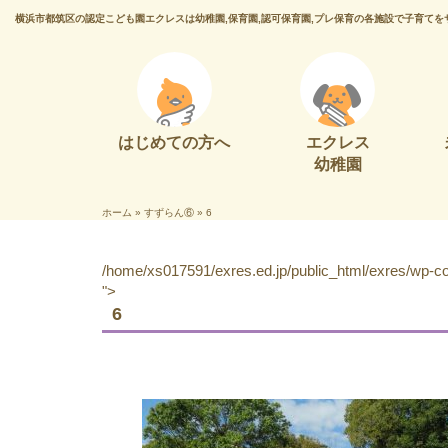
横浜市都筑区の認定こども園エクレスは幼稚園,保育園,認可保育園,プレ保育の各施設で子育てを
はじめての方へ
エクレス
幼稚園
ホーム
»
すずらん⑥
»
6
/home/xs017591/exres.ed.jp/public_html/exres/wp-con
">
6