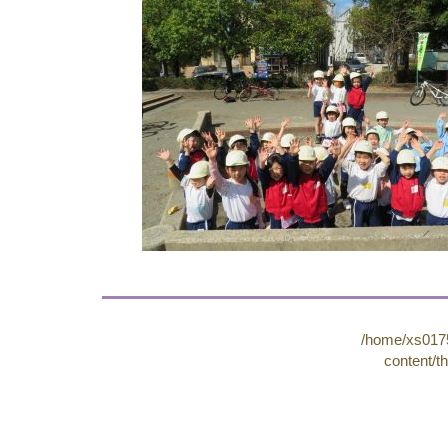
/home/xs0175
content/t