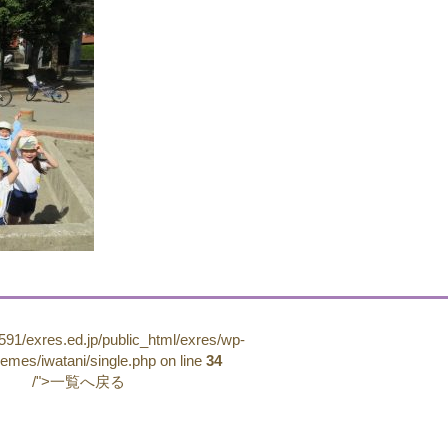
91/exres.ed.jp/public_html/exres/wp-
hemes/iwatani/single.php on line
34
/">一覧へ戻る