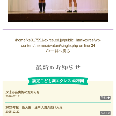
/home/xs017591/exres.ed.jp/public_html/exres/wp-
content/themes/iwatani/single.php on line
34
/">一覧へ戻る
認定こども園エクレス 幼稚園
夕涼み会実施のお知らせ
2026.07.17
詳細
2026年度 新入園・途中入園の受け入れ
2025.12.22
詳細