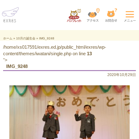
ホーム
»
10月の誕生会
»
IMG_9248
/home/xs017591/exres.ed.jp/public_html/exres/wp-
content/themes/iwatani/single.php on line
13
">
IMG_9248
2020年10月29日