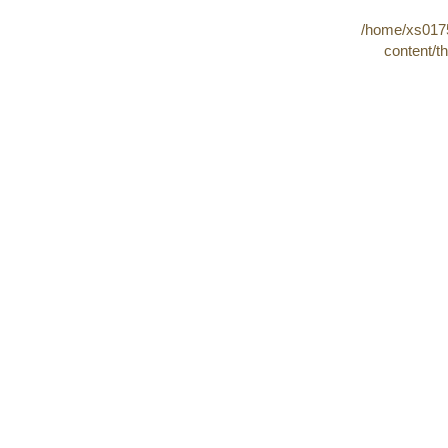
/home/xs0175
content/t