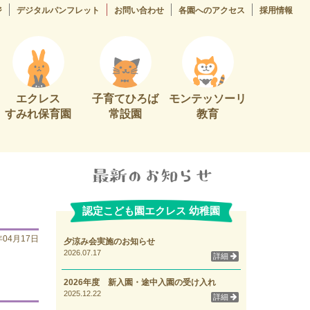
ジ
デジタルパンフレット
お問い合わせ
各園へのアクセス
採用情報
エクレス
子育てひろば
モンテッソーリ
すみれ保育園
常設園
教育
認定こども園エクレス 幼稚園
年04月17日
夕涼み会実施のお知らせ
2026.07.17
詳細
2026年度 新入園・途中入園の受け入れ
2025.12.22
詳細