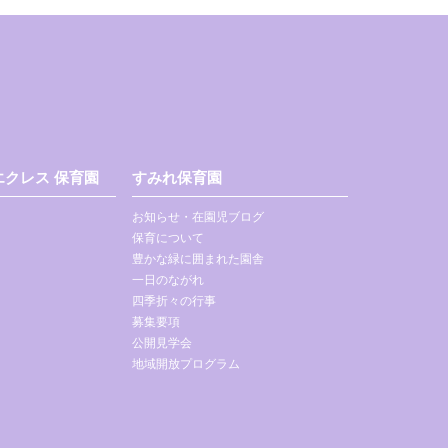
クレス 保育園
すみれ保育園
お知らせ・在園児ブログ
保育について
豊かな緑に囲まれた園舎
一日のながれ
四季折々の行事
募集要項
公開見学会
地域開放プログラム