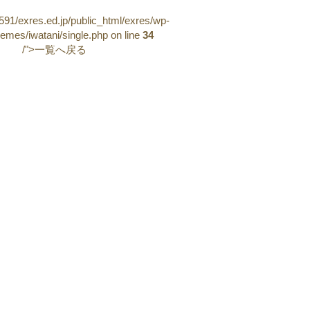
91/exres.ed.jp/public_html/exres/wp-
hemes/iwatani/single.php on line
34
/">一覧へ戻る