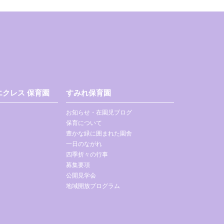
クレス 保育園
すみれ保育園
お知らせ・在園児ブログ
保育について
豊かな緑に囲まれた園舎
一日のながれ
四季折々の行事
募集要項
公開見学会
地域開放プログラム