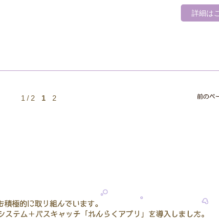
詳細は
1 / 2
1
2