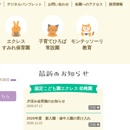
ジ
デジタルパンフレット
お問い合わせ
各園へのアクセス
採用情報
エクレス
子育てひろば
モンテッソーリ
すみれ保育園
常設園
教育
月30日
認定こども園エクレス 幼稚園
こちら
夕涼み会実施のお知らせ
2026.07.17
詳細
2026年度 新入園・途中入園の受け入れ
2025.12.22
詳細