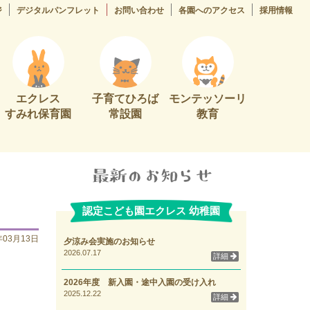
ジ
デジタルパンフレット
お問い合わせ
各園へのアクセス
採用情報
エクレス
子育てひろば
モンテッソーリ
すみれ保育園
常設園
教育
認定こども園エクレス 幼稚園
年03月13日
夕涼み会実施のお知らせ
2026.07.17
詳細
2026年度 新入園・途中入園の受け入れ
2025.12.22
詳細