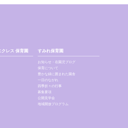
クレス 保育園
すみれ保育園
お知らせ・在園児ブログ
保育について
豊かな緑に囲まれた園舎
一日のながれ
四季折々の行事
募集要項
公開見学会
地域開放プログラム