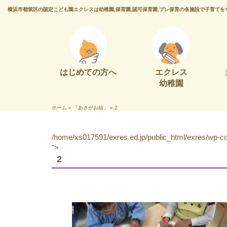
横浜市都筑区の認定こども園エクレスは幼稚園,保育園,認可保育園,プレ保育の各施設で子育てを
はじめての方へ
エクレス
幼稚園
ホーム
»
「あさがお組」
»
2
/home/xs017591/exres.ed.jp/public_html/exres/wp-con
">
2