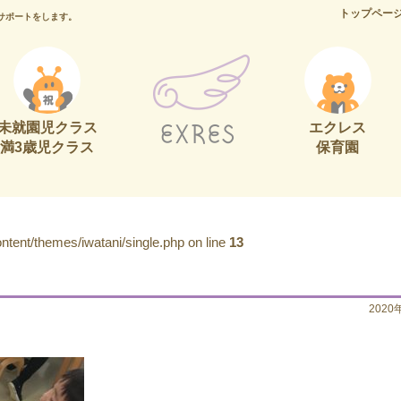
トップペー
サポートをします。
未就園児クラス
エクレス
満3歳児クラス
保育園
tent/themes/iwatani/single.php on line
13
2020