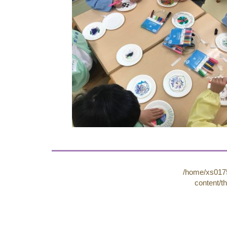
/home/xs0175
content/t