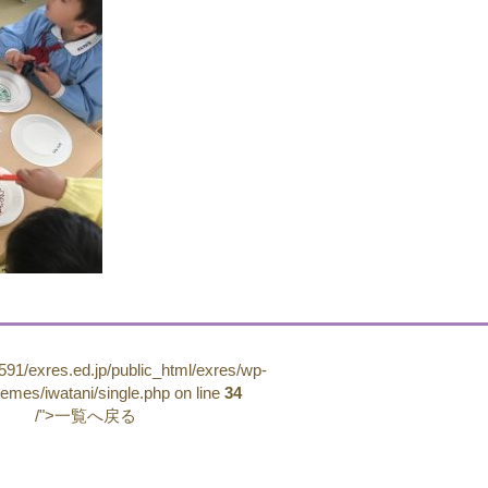
91/exres.ed.jp/public_html/exres/wp-
hemes/iwatani/single.php on line
34
/">一覧へ戻る