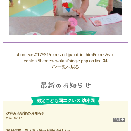
/home/xs017591/exres.ed.jp/public_html/exres/wp-
content/themes/iwatani/single.php on line
34
/">一覧へ戻る
認定こども園エクレス 幼稚園
夕涼み会実施のお知らせ
2026.07.17
詳細
2026年度 新入園・途中入園の受け入れ