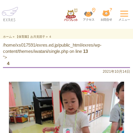
ホーム
»
【保育園】お月見団子
»
４
/home/xs017591/exres.ed.jp/public_html/exres/wp-
content/themes/iwatani/single.php on line
13
">
４
2021年10月14日