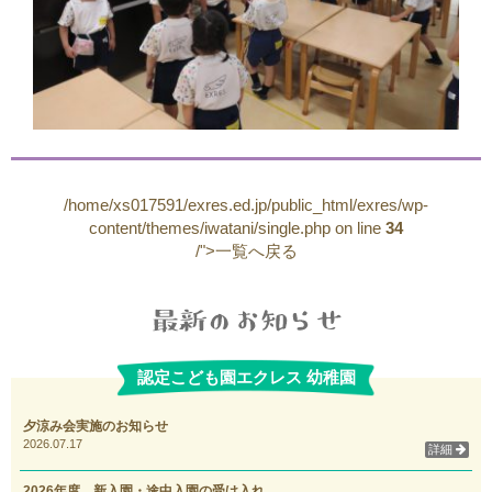
/home/xs017591/exres.ed.jp/public_html/exres/wp-
content/themes/iwatani/single.php on line
34
/">一覧へ戻る
認定こども園エクレス 幼稚園
夕涼み会実施のお知らせ
2026.07.17
詳細
2026年度 新入園・途中入園の受け入れ