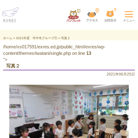
ホーム
»
2021年度 年中冬グループ①
»
写真２
/home/xs017591/exres.ed.jp/public_html/exres/wp-
content/themes/iwatani/single.php on line
13
">
写真２
2021年06月25日