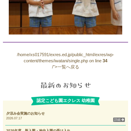
/home/xs017591/exres.ed.jp/public_html/exres/wp-
content/themes/iwatani/single.php on line
34
/">一覧へ戻る
認定こども園エクレス 幼稚園
夕涼み会実施のお知らせ
2026.07.17
詳細
2026年度 新入園・途中入園の受け入れ