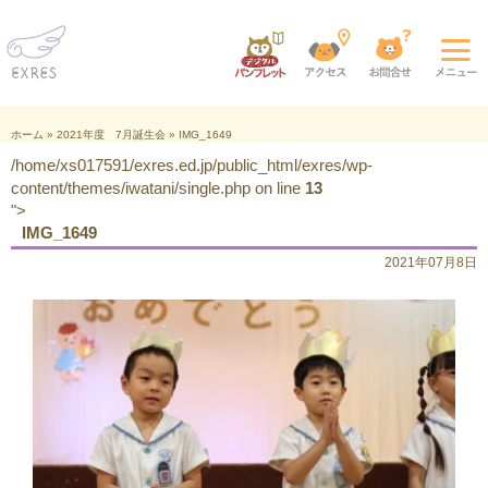
ホーム
»
2021年度 7月誕生会
»
IMG_1649
/home/xs017591/exres.ed.jp/public_html/exres/wp-
content/themes/iwatani/single.php on line
13
">
IMG_1649
2021年07月8日