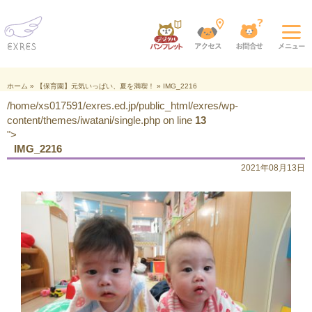
ホーム
»
【保育園】元気いっぱい、夏を満喫！
»
IMG_2216
/home/xs017591/exres.ed.jp/public_html/exres/wp-
content/themes/iwatani/single.php on line
13
">
IMG_2216
2021年08月13日