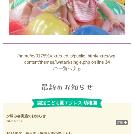
/home/xs017591/exres.ed.jp/public_html/exres/wp-
content/themes/iwatani/single.php on line
34
/">一覧へ戻る
認定こども園エクレス 幼稚園
夕涼み会実施のお知らせ
2026.07.17
詳細
2026年度 新入園・途中入園の受け入れ