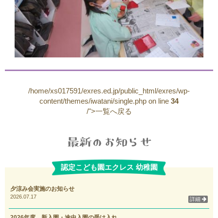
/home/xs017591/exres.ed.jp/public_html/exres/wp-
content/themes/iwatani/single.php on line
34
/">一覧へ戻る
認定こども園エクレス 幼稚園
夕涼み会実施のお知らせ
2026.07.17
詳細
2026年度 新入園・途中入園の受け入れ