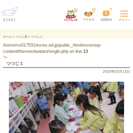
ホーム
»
つつじ⑥
»
つつじ１
/home/xs017591/exres.ed.jp/public_html/exres/wp-
content/themes/iwatani/single.php on line
13
">
つつじ１
2020年03月13日