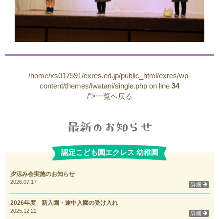
/home/xs017591/exres.ed.jp/public_html/exres/wp-
content/themes/iwatani/single.php on line
34
/">一覧へ戻る
認定こども園エクレス 幼稚園
夕涼み会実施のお知らせ
2026.07.17
詳細
2026年度 新入園・途中入園の受け入れ
2025.12.22
詳細