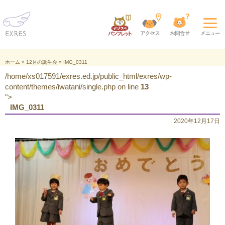
ホーム
»
12月の誕生会
»
IMG_0311
/home/xs017591/exres.ed.jp/public_html/exres/wp-
content/themes/iwatani/single.php on line
13
">
IMG_0311
2020年12月17日