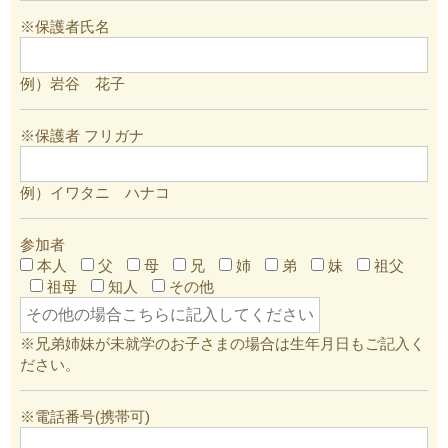
※保護者氏名
例）岩谷 花子
※保護者 フリガナ
例）イワタニ ハナコ
参加者
本人
父
母
兄
姉
弟
妹
祖父
祖母
知人
その他
※兄弟姉妹が未就学のお子さまの場合は生年月日もご記入く
ださい。
※電話番号(携帯可)